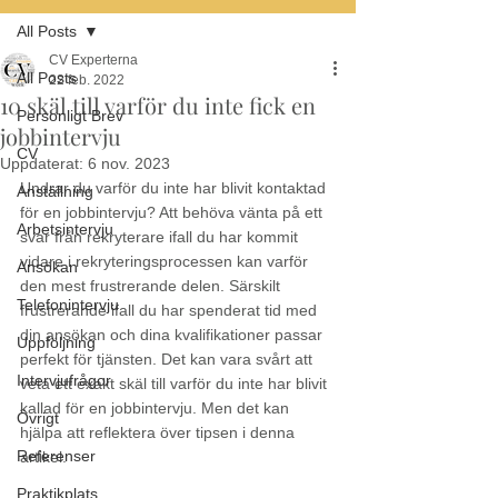
All Posts
CV Experterna
All Posts
22 feb. 2022
10 skäl till varför du inte fick en
Personligt Brev
jobbintervju
CV
Uppdaterat:
6 nov. 2023
Undrar du varför du inte har blivit kontaktad 
Anställning
för en jobbintervju? Att behöva vänta på ett 
Arbetsintervju
svar från rekryterare ifall du har kommit 
vidare i rekryteringsprocessen kan varför 
Ansökan
den mest frustrerande delen. Särskilt 
Telefonintervju
frustrerande ifall du har spenderat tid med 
din ansökan och dina kvalifikationer passar 
Uppföljning
perfekt för tjänsten. Det kan vara svårt att 
Intervjufrågor
veta ett exakt skäl till varför du inte har blivit 
kallad för en jobbintervju. Men det kan 
Övrigt
hjälpa att reflektera över tipsen i denna 
Referenser
artikel. 
Praktikplats