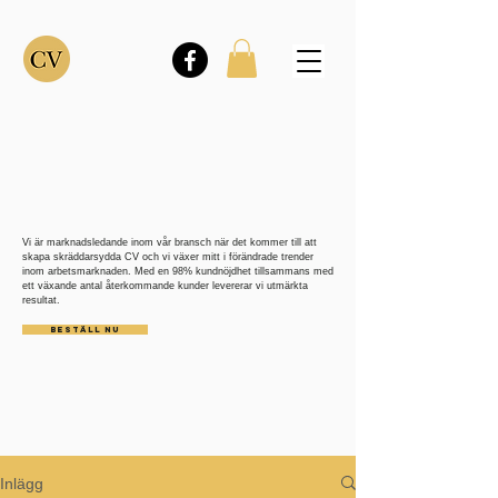
Vi är marknadsledande inom vår bransch när det kommer till att
skapa skräddarsydda CV och vi växer mitt i förändrade trender
inom arbetsmarknaden. Med en 98% kundnöjdhet tillsammans med
ett växande antal återkommande kunder levererar vi utmärkta
resultat.
BESTÄLL NU
Inlägg