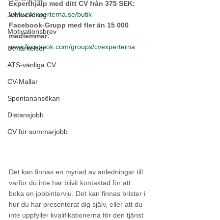
Experthjälp med ditt CV från 375 SEK:
www.cvexperterna.se/butik
Jobbsökning
Facebook-Grupp med fler än 15 000 
Motivationsbrev
medlemmar:
www.facebook.com/groups/cvexperterna
Utmärkelser
ATS-vänliga CV
CV-Mallar
Spontanansökan
Distansjobb
CV för sommarjobb
Det kan finnas en myriad av anledningar till 
varför du inte har blivit kontaktad för att 
boka en jobbintervju. Det kan finnas brister i 
hur du har presenterat dig själv, eller att du 
inte uppfyller kvalifikationerna för den tjänst 