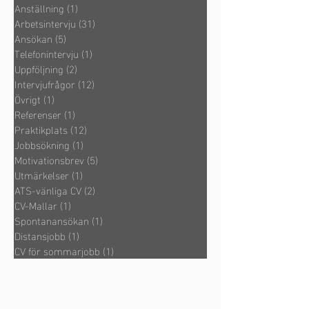
Anställning
(1)
1 inlägg
Arbetsintervju
(31)
31 inlägg
Ansökan
(5)
5 inlägg
Telefonintervju
(1)
1 inlägg
Uppföljning
(2)
2 inlägg
Intervjufrågor
(12)
12 inlägg
Övrigt
(1)
1 inlägg
Referenser
(1)
1 inlägg
Praktikplats
(12)
12 inlägg
Jobbsökning
(1)
1 inlägg
Motivationsbrev
(5)
5 inlägg
Utmärkelser
(1)
1 inlägg
ATS-vänliga CV
(2)
2 inlägg
CV-Mallar
(1)
1 inlägg
Spontanansökan
(1)
1 inlägg
Distansjobb
(1)
1 inlägg
CV för sommarjobb
(1)
1 inlägg