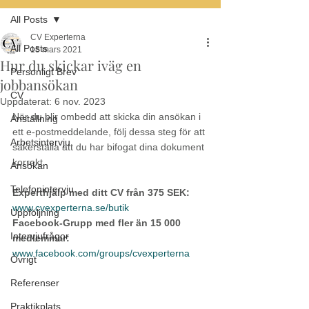
All Posts
CV Experterna
All Posts
15 mars 2021
Hur du skickar iväg en
Personligt Brev
jobbansökan
CV
Uppdaterat:
6 nov. 2023
När du blir ombedd att skicka din ansökan i 
Anställning
ett e-postmeddelande, följ dessa steg för att 
Arbetsintervju
säkerställa att du har bifogat dina dokument 
korrekt. 
Ansökan
Telefonintervju
Experthjälp med ditt CV från 375 SEK:
www.cvexperterna.se/butik
Uppföljning
Facebook-Grupp med fler än 15 000 
Intervjufrågor
medlemmar:
www.facebook.com/groups/cvexperterna
Övrigt
Referenser
Praktikplats