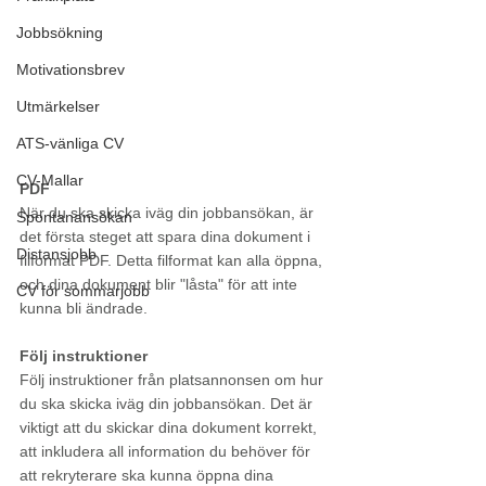
Jobbsökning
Motivationsbrev
Utmärkelser
ATS-vänliga CV
CV-Mallar
PDF
När du ska skicka iväg din jobbansökan, är 
Spontanansökan
det första steget att spara dina dokument i 
Distansjobb
filformat PDF. Detta filformat kan alla öppna, 
och dina dokument blir "låsta" för att inte 
CV för sommarjobb
kunna bli ändrade. 
Följ instruktioner
Följ instruktioner från platsannonsen om hur 
du ska skicka iväg din jobbansökan. Det är 
viktigt att du skickar dina dokument korrekt, 
att inkludera all information du behöver för 
att rekryterare ska kunna öppna dina 