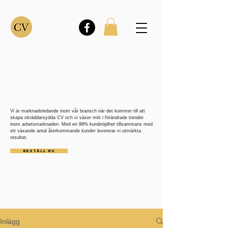
Vi är marknadsledande inom vår bransch när det kommer till att
skapa skräddarsydda CV och vi växer mitt i förändrade trender
inom arbetsmarknaden. Med en 98% kundnöjdhet tillsammans med
ett växande antal återkommande kunder levererar vi utmärkta
resultat.
BESTÄLL NU
Inlägg