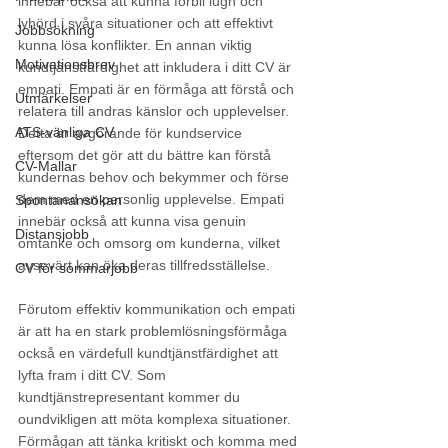
innebär också att kunna förbli lugn och 
lyhörd i svåra situationer och att effektivt 
Jobbsökning
kunna lösa konflikter. En annan viktig 
Motivationsbrev
kundtjänstfärdighet att inkludera i ditt CV är 
empati. Empati är en förmåga att förstå och 
Utmärkelser
relatera till andras känslor och upplevelser. 
ATS-vänliga CV
Detta är avgörande för kundservice 
eftersom det gör att du bättre kan förstå 
CV-Mallar
kundernas behov och bekymmer och förse 
dem med en personlig upplevelse. Empati 
Spontanansökan
innebär också att kunna visa genuin 
Distansjobb
omtanke och omsorg om kunderna, vilket 
avsevärt kan öka deras tillfredsställelse.
CV för sommarjobb
Förutom effektiv kommunikation och empati 
är att ha en stark problemlösningsförmåga 
också en värdefull kundtjänstfärdighet att 
lyfta fram i ditt CV. Som 
kundtjänstrepresentant kommer du 
oundvikligen att möta komplexa situationer. 
Förmågan att tänka kritiskt och komma med 