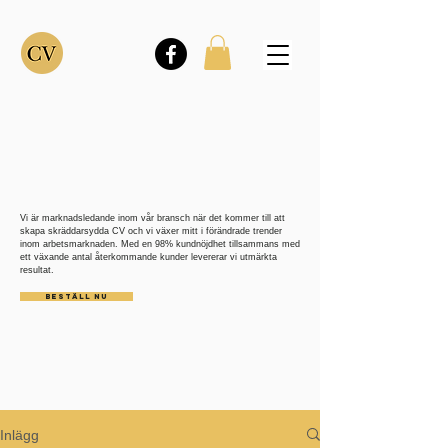
Vi är marknadsledande inom vår bransch när det kommer till att
skapa skräddarsydda CV och vi växer mitt i förändrade trender
inom arbetsmarknaden. Med en 98% kundnöjdhet tillsammans med
ett växande antal återkommande kunder levererar vi utmärkta
resultat.
BESTÄLL NU
Inlägg