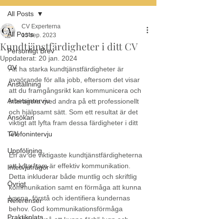
All Posts
CV Experterna
All Posts
13 sep. 2023
Kundtjänstfärdigheter i ditt CV
Personligt Brev
Uppdaterat:
20 jan. 2024
CV
Att ha starka kundtjänstfärdigheter är 
avgörande för alla jobb, eftersom det visar 
Anställning
att du framgångsrikt kan kommunicera och 
Arbetsintervju
interagera med andra på ett professionellt 
och hjälpsamt sätt. Som ett resultat är det 
Ansökan
viktigt att lyfta fram dessa färdigheter i ditt 
CV.
Telefonintervju
Uppföljning
En av de viktigaste kundtjänstfärdigheterna 
att lyfta fram är effektiv kommunikation. 
Intervjufrågor
Detta inkluderar både muntlig och skriftlig 
Övrigt
kommunikation samt en förmåga att kunna 
lyssna, förstå och identifiera kundernas 
Referenser
behov. God kommunikationsförmåga 
Praktikplats