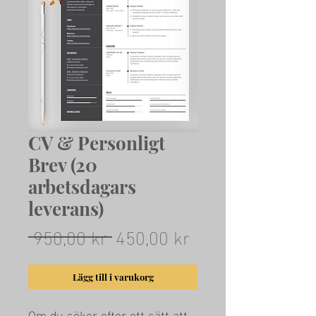
CV & Personligt
Brev (20
arbetsdagars
leverans)
Ordinarie
Reapris
 950,00 kr 
450,00 kr
pris
Lägg till i varukorg
Om du söker efter ett sätt att