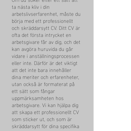
ta nästa kliv i din
arbetslivserfarenhet, måste du
börja med ett professionellt
och skräddarsytt CV. Ditt CV är
ofta det första intrycket en
arbetsgivare får av dig, och det
kan avgöra huruvida du går
vidare i anställningsprocessen
eller inte. Därför är det viktigt
att det inte bara innehåller
dina meriter och erfarenheter,
utan också är formaterat på
ett sätt som fångar
uppmärksamheten hos
arbetsgivare. Vi kan hjälpa dig
att skapa ett professionellt CV
som sticker ut, och som är
skräddarsytt för dina specifika