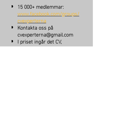
15 000+ medlemmar:
www.facebook.com/groups/
cvexperterna
Kontakta oss på
cvexperterna@gmail.com
I priset ingår det CV,
personligt brev & designmall
Vad behöver du?
Du behöver en dator och Microsoft Word
för att kunna anpassa dina dokument
efter tjänster du söker.
cvexperterna est. 2018
BRA ATT VETA