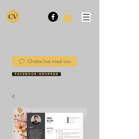
Chatta live med oss
FACEBOOK-GRUPPEN