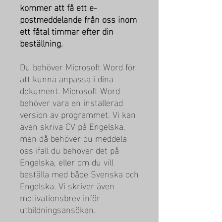
kommer att få ett e-
postmeddelande från oss inom
ett fåtal timmar efter din
beställning.
Du behöver Microsoft Word för
att kunna anpassa i dina
dokument. Microsoft Word
behöver vara en installerad
version av programmet. Vi kan
även skriva CV på Engelska,
men då behöver du meddela
oss ifall du behöver det på
Engelska, eller om du vill
beställa med både Svenska och
Engelska. Vi skriver även
motivationsbrev inför
utbildningsansökan.