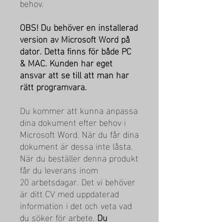
behov.
OBS! Du behöver en installerad
version av Microsoft Word på
dator. Detta finns för både PC
& MAC. Kunden har eget
ansvar att se till att man har
rätt programvara.
Du kommer att kunna anpassa
dina dokument efter behov i
Microsoft Word. När du får dina
dokument är dessa inte låsta.
När du beställer denna produkt
får du leverans inom
20 arbetsdagar. Det vi behöver
är ditt CV med uppdaterad
information i det och veta vad
du söker för arbete.
Du