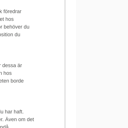
k föredrar 
et hos 
or behöver du 
sition du 
r dessa är 
n hos 
eten borde 
u har haft. 
er. Även om det 
ändå. 