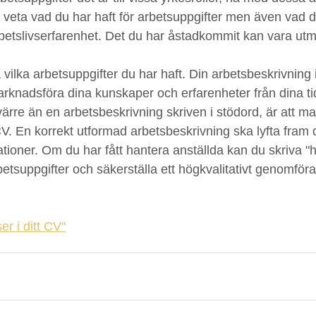
veta vad du har haft för arbetsuppgifter men även vad d
betslivserfarenhet. Det du har åstadkommit kan vara utm
ilka arbetsuppgifter du har haft. Din arbetsbeskrivning i 
 marknadsföra dina kunskaper och erfarenheter från dina ti
värre än en arbetsbeskrivning skriven i stödord, är att m
t CV. En korrekt utformad arbetsbeskrivning ska lyfta fram 
tioner. Om du har fått hantera anställda kan du skriva "
betsuppgifter och säkerställa ett högkvalitativt genomföran
er i ditt CV"