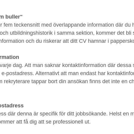
om buller"
r fem teckensnitt med överlappande information där du 
och utbildningshistorik i samma sektion, kommer det bli s
 information och du riskerar att ditt CV hamnar i pappersk
ormation
 varje dag. Att man saknar kontaktinformation där dessa 
-postadress. Alternativt att man endast har kontaktinfor
m rekryterare tappar bort din ansökan finns det inte en ch
ostadress
s där denna är specifik för ditt jobbsökande. Helst en me
mmer att få dig att se professionell ut. 