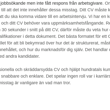
kelser
ATS-vänliga CV
CV-Mallar
Spontan
tt jobbsökande men inte fått respons från arbetsgivare
. O
e till att det inte innehåller dessa misstag. Ditt CV måste 
att du ska komma vidare till en arbetsintervju. Vi har en
mmarjobb
 och ditt CV behöver vara uppmärksamhetsfångande. Re
30 sekunder i snitt på ditt CV, därför måste du veta hur
alifikationer i detta dokument. Det bästa formatet för ett 
ället för att bli bekymrad över hur det är strukturerat, mås
nnehållet, och hur du marknadsför dig själv. Det handlar 
med andra kandidater.
sionella och skräddarsydda CV och hjälpt hundratals kun
t snabbare och enklare. Det spelar ingen roll var i karriä
misstag är vanligare än vad man tror.