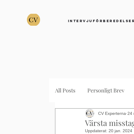
Intervjuförberedelse
All Posts
Personligt Brev
Uppföljning
Intervjufr
CV Experterna
24 
Värsta misstag
Uppdaterat:
20 jan. 2024