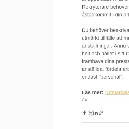
Rekryterare behöver 
åstadkommit i din ar
Du behöver beskriva v
utmärkt tillfälle att
anställningar. Ännu 
helt och hållet i sit
framhäva dina presta
anställda, fördela ar
endast "personal". 
Läs mer:
"Utmärkels
CV