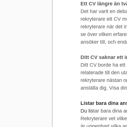
Ett CV längre än tv
Det har varit en debat
rekryterare ett CV m
rekryterare när det i
se över vilken erfar
ansöker till, och end
Ditt CV saknar ett 
Ditt CV borde ha ett 
relaterade till den
rekryterare nästan 
anställa dig. Visa d
Listar bara dina an
Du lis
tar bara dina a
Rekryterare vet vilk
är uppenbart vilka ar