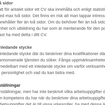
å sidor
t för antalet sidor ett CV ska innehålla och enligt statisti
ed max två sidor. Det finns en risk att man tappar intress
nnehåller fler än två sidor. Om du behöver fler än två sid
enhet och utbildning du har som är meriterande för den po
ast ha med detta i ditt CV. 
inledande stycke
inledande stycke där du beskriver dina kvalifikationer dä
 utannonserade tjänsten du söker. Fånga uppmärksamhete
omedelbart med ett inledande stycke om varför verksamh
in personlighet och vad du kan bidra med.
ställningar
nställningar, men har inte beskrivit vilka arbetsuppgifter d
en kompetens du har när du beskriver dina arbetsuppgift
betsuppgifter det är till vissa yrkesroller, ha med dessa 