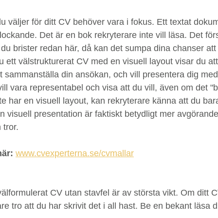
u väljer för ditt CV behöver vara i fokus. Ett textat doku
 lockande. Det är en bok rekryterare inte vill läsa. Det förs
ll du brister redan här, då kan det sumpa dina chanser att b
u ett välstrukturerat CV med en visuell layout visar du att
t sammanställa din ansökan, och vill presentera dig med
vill vara representabel och visa att du vill, även om det "b
 har en visuell layout, kan rekryterare känna att du bara
 visuell presentation är faktiskt betydligt mer avgörande 
tror.
här:
www.cvexperterna.se/cvmallar
välformulerat CV utan stavfel är av största vikt. Om ditt C
re tro att du har skrivit det i all hast. Be en bekant läsa di