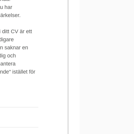
u har 
ärkelser.
ditt CV är ett 
digare 
an saknar en 
dig och 
hantera 
de" istället för 