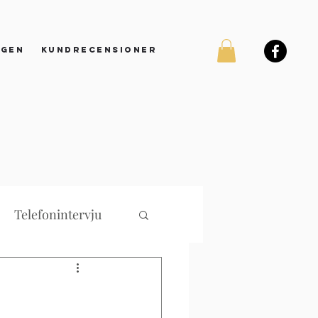
ggen
Kundrecensioner
Telefonintervju
bbsökning