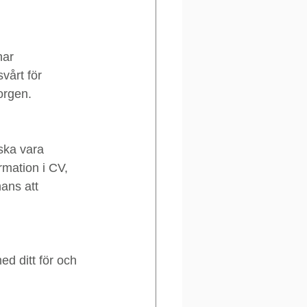
har 
vårt för 
orgen.
ska vara 
mation i CV, 
ans att 
d ditt för och 