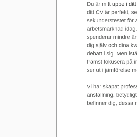
Motivationsbrev
Utmär
Du är mi
tt uppe i di
ditt CV är perfekt, s
sekunderstestet för 
Distansjobb
CV för so
arbetsmarknad idag,
spenderar mindre än 
dig själv och dina kv
debatt i sig. Men ist
främst fokusera på i
ser ut i jämförelse 
Vi har skapat profes
anställning, betydlig
befinner dig, dessa 