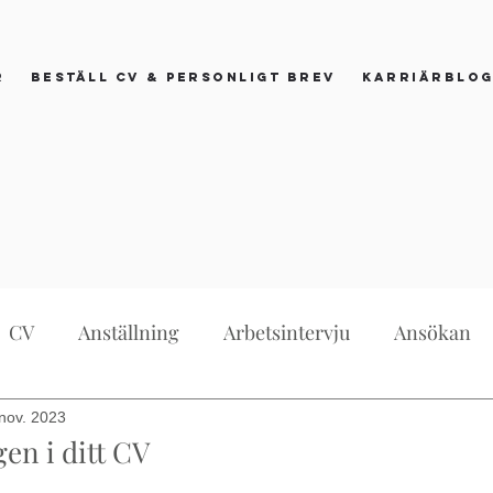
r
Beställ CV & personligt brev
Karriärblo
CV
Anställning
Arbetsintervju
Ansökan
ågor
Övrigt
Referenser
Praktikplats
Jo
nov. 2023
en i ditt CV