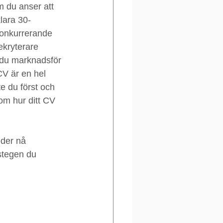
ansökan
m du anser att 
klara 30-
 konkurrerande 
kryterare 
 du marknadsför 
CV är en hel 
te du först och 
om hur ditt CV 
der nå 
rstegen du 