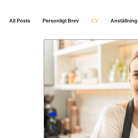
All Posts
Personligt Brev
CV
Anställning
Intervjufrågor
Övrigt
Referenser
Pra
ATS-vänliga CV
CV-Mallar
Spontanansö