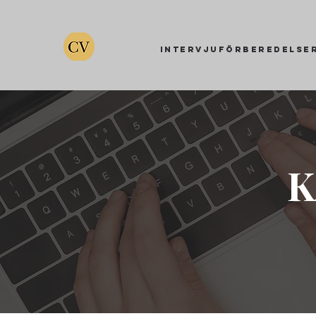
Intervjuförberedelse
K