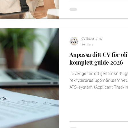
CV Experterna
24 mars
Anpassa ditt CV för oli
komplett guide 2026
I Sverige får ett genomsnittli
rekryterares uppmärksamhet. S
ATS-system (Applicant Track
ansökningar efter matchande 
till alla jobb är därför ett av 