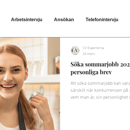
Arbetsintervju
Ansökan
Telefonintervju
ktikplats
Jobbsökning
Motivationsbrev
Utmä
CV Experterna
26 mars
Söka sommarjobb 2026:
kan
Distansjobb
CV för sommarjobb
personliga brev
Att söka sommarjobb kan var
särskilt när konkurrensen på 
vem man är, sin personlighe
vill stå ut bland mängden. Ett 
vem du är, varför du verkligen 
arbetsplatsen.