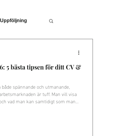
Uppföljning
rkelser
 5 bästa tipsen för ditt CV &
a både spännande och utmanande,
arbetsmarknaden är tuff. Man vill visa
t och vad man kan samtidigt som man
välformulerat brev är din chans att visa
vill ha jobbet och hur du kan bidra till