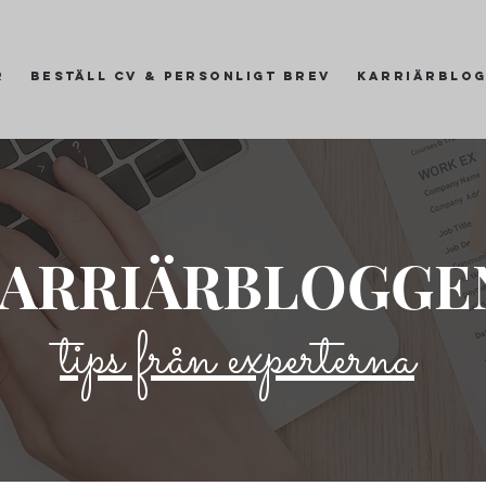
r
Beställ CV & personligt brev
Karriärblo
ARRIÄRBLOGGE
tips från experterna