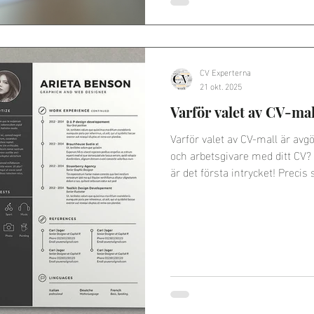
CV Experterna
21 okt. 2025
Varför valet av CV-mal
Varför valet av CV-mall är avg
och arbetsgivare med ditt CV? 
är det första intrycket! Precis 
chans att sticka ut i mängden.