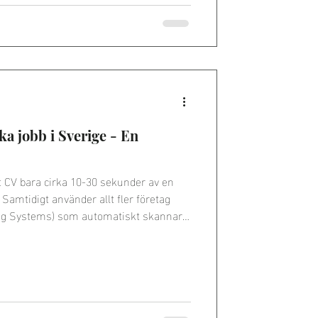
ka jobb i Sverige - En
gt CV bara cirka 10-30 sekunder av en
amtidigt använder allt fler företag
ing Systems) som automatiskt skannar
nyckelord. Att skapa ett CV som passar
de största misstagen.