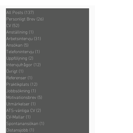
All Posts
(137)
137 inlägg
Personligt Brev
(26)
26 inlägg
CV
(52)
52 inlägg
Anställning
(1)
1 inlägg
Arbetsintervju
(31)
31 inlägg
Ansökan
(5)
5 inlägg
Telefonintervju
(1)
1 inlägg
Uppföljning
(2)
2 inlägg
Intervjufrågor
(12)
12 inlägg
Övrigt
(1)
1 inlägg
Referenser
(1)
1 inlägg
Praktikplats
(12)
12 inlägg
Jobbsökning
(1)
1 inlägg
Motivationsbrev
(5)
5 inlägg
Utmärkelser
(1)
1 inlägg
ATS-vänliga CV
(2)
2 inlägg
CV-Mallar
(1)
1 inlägg
Spontanansökan
(1)
1 inlägg
Distansjobb
(1)
1 inlägg