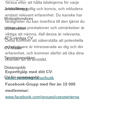
Sträva efter att hålla tidslinjerna för varje 
Jobbsökning
anställning tydlig och koncis, och inkludera 
endast relevant erfarenhet. Du kanske har 
Motivationsbrev
färdigheter du kan överföra till den tjänst du 
söker, även prestationer och utmärkelser är 
Utmärkelser
viktiga att nämna, ifall dessa är relevanta. 
ATS-vänliga CV
Detta kommer att säkerställa att potentiella 
arbetsgivare är intresserade av dig och din 
CV-Mallar
erfarenhet, och kommer därför att öka dina 
Spontanansökan
chanser att bli anställd.
Distansjobb
Experthjälp med ditt CV:
CV för sommarjobb
www.cvexperterna.se/butik
Facebook-Grupp med fler än 15 000 
medlemmar:
www.facebook.com/groups/cvexperterna