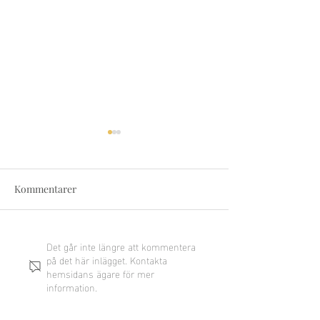
Kommentarer
Utmärkelser i ditt CV
Det går inte längre att kommentera
Lista över färdig
på det här inlägget. Kontakta
ditt CV
hemsidans ägare för mer
information.