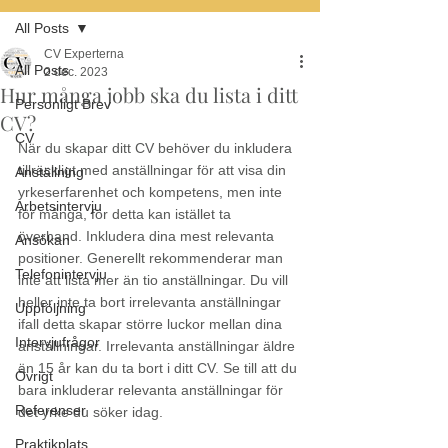
All Posts
CV Experterna
All Posts
2 dec. 2023
Hur många jobb ska du lista i ditt
Personligt Brev
CV?
CV
När du skapar ditt CV behöver du inkludera 
tillräckligt med anställningar för att visa din 
Anställning
yrkeserfarenhet och kompetens, men inte 
Arbetsintervju
för många, för detta kan istället ta 
överhand. Inkludera dina mest relevanta 
Ansökan
positioner. Generellt rekommenderar man 
Telefonintervju
inte att lista mer än tio anställningar. Du vill 
heller inte ta bort irrelevanta anställningar 
Uppföljning
ifall detta skapar större luckor mellan dina 
Intervjufrågor
anställningar. Irrelevanta anställningar äldre 
än 15 år kan du ta bort i ditt CV. Se till att du 
Övrigt
bara inkluderar relevanta anställningar för 
Referenser
det yrke du söker idag.
Praktikplats