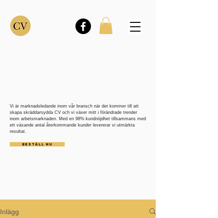
Vi är marknadsledande inom vår bransch när det kommer till att
skapa skräddarsydda CV och vi växer mitt i förändrade trender
inom arbetsmarknaden. Med en 98% kundnöjdhet tillsammans med
ett växande antal återkommande kunder levererar vi utmärkta
resultat.
BESTÄLL NU
Inlägg