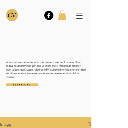
Vi är marknadsledande inom vår bransch när det kommer till att
skapa skräddarsydda CV och vi växer mitt i förändrade trender
inom arbetsmarknaden. Med en 98% kundnöjdhet tillsammans med
ett växande antal återkommande kunder levererar vi utmärkta
resultat.
BESTÄLL NU
Inlägg