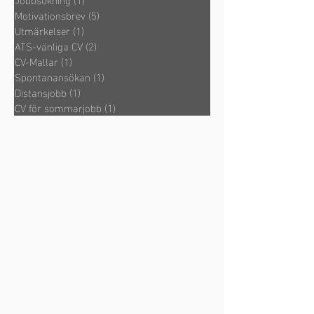
Motivationsbrev
(5)
5 inlägg
Utmärkelser
(1)
1 inlägg
ATS-vänliga CV
(2)
2 inlägg
CV-Mallar
(1)
1 inlägg
Spontanansökan
(1)
1 inlägg
Distansjobb
(1)
1 inlägg
CV för sommarjobb
(1)
1 inlägg