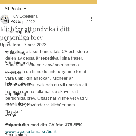
All Posts
CV Experterna
All Posts
24 sep. 2022
Klichéer att undvika i ditt
Personligt Brev
personliga brev
CV
Uppdaterat:
7 nov. 2023
Rekryterare läser hundratals CV och större 
Anställning
delen av dessa är repetitiva i sina fraser. 
Arbetsintervju
Hundratals sökande använder samma 
fraser och då finns det inte utrymme för att 
Ansökan
vara unik i din ansökan. Klichéer är 
Telefonintervju
överanvända uttryck och du vill undvika att 
hamna i denna fälla när du skriver ditt 
Uppföljning
personliga brev. Oftast när vi inte vet vad vi 
Intervjufrågor
ska skriva, använder vi klichéer som 
"kryckor". 
Övrigt
Referenser
Experthjälp med ditt CV från 375 SEK:
www.cvexperterna.se/butik
Praktikplats