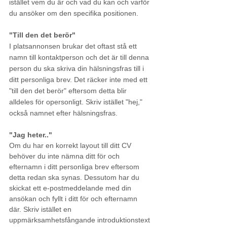
istället vem du är och vad du kan och varför 
du ansöker om den specifika positionen. 
"Till den det berör"
I platsannonsen brukar det oftast stå ett 
namn till kontaktperson och det är till denna 
person du ska skriva din hälsningsfras till i 
ditt personliga brev. Det räcker inte med ett 
"till den det berör" eftersom detta blir 
alldeles för opersonligt. Skriv istället "hej," 
också namnet efter hälsningsfras.
"Jag heter.."
Om du har en korrekt layout till ditt CV 
behöver du inte nämna ditt för och 
efternamn i ditt personliga brev eftersom 
detta redan ska synas. Dessutom har du 
skickat ett e-postmeddelande med din 
ansökan och fyllt i ditt för och efternamn 
där. Skriv istället en 
uppmärksamhetsfångande introduktionstext 