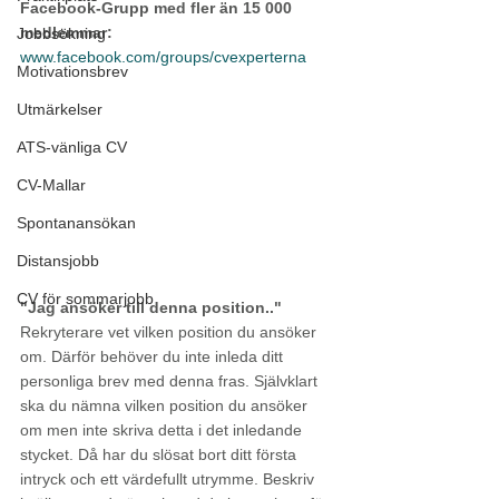
Facebook-Grupp med fler än 15 000 
medlemmar:
Jobbsökning
www.facebook.com/groups/cvexperterna
Motivationsbrev
Utmärkelser
ATS-vänliga CV
CV-Mallar
Spontanansökan
Distansjobb
CV för sommarjobb
"Jag ansöker till denna position.."
Rekryterare vet vilken position du ansöker 
om. Därför behöver du inte inleda ditt 
personliga brev med denna fras. Självklart 
ska du nämna vilken position du ansöker 
om men inte skriva detta i det inledande 
stycket. Då har du slösat bort ditt första 
intryck och ett värdefullt utrymme. Beskriv 