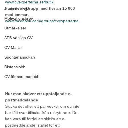
www.cvexperterna.se/butik
Facebook-Grupp med fler än 15 000 
Jobbsökning
medlemmar:
Motivationsbrev
www.facebook.com/groups/cvexperterna
Utmärkelser
ATS-vänliga CV
CV-Mallar
Spontanansökan
Distansjobb
CV för sommarjobb
Hur man skriver ett uppföljande e-
postmeddelande
Skicka det efter ett par veckor om du inte 
har fått svar tillbaka från rekryterare. Det 
kan vara till fördel att skicka ett e-
postmeddelande istället för ett 