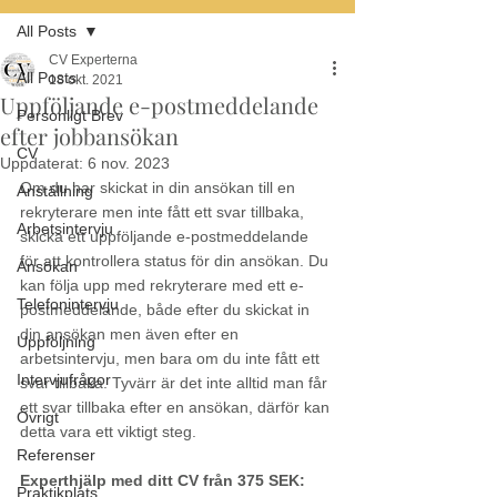
All Posts
CV Experterna
All Posts
18 okt. 2021
Uppföljande e-postmeddelande
Personligt Brev
efter jobbansökan
CV
Uppdaterat:
6 nov. 2023
Om du har skickat in din ansökan till en 
Anställning
rekryterare men inte fått ett svar tillbaka, 
Arbetsintervju
skicka ett uppföljande e-postmeddelande 
för att kontrollera status för din ansökan. Du 
Ansökan
kan följa upp med rekryterare med ett e-
Telefonintervju
postmeddelande, både efter du skickat in 
din ansökan men även efter en 
Uppföljning
arbetsintervju, men bara om du inte fått ett 
Intervjufrågor
svar tillbaka. Tyvärr är det inte alltid man får 
ett svar tillbaka efter en ansökan, därför kan 
Övrigt
detta vara ett viktigt steg.
Referenser
Experthjälp med ditt CV från 375 SEK:
Praktikplats