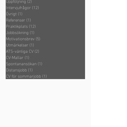
Uppföljning
(2)
2 inlägg
Intervjufrågor
(12)
12 inlägg
Övrigt
(1)
1 inlägg
Referenser
(1)
1 inlägg
Praktikplats
(12)
12 inlägg
Jobbsökning
(1)
1 inlägg
Motivationsbrev
(5)
5 inlägg
Utmärkelser
(1)
1 inlägg
ATS-vänliga CV
(2)
2 inlägg
CV-Mallar
(1)
1 inlägg
Spontanansökan
(1)
1 inlägg
Distansjobb
(1)
1 inlägg
CV för sommarjobb
(1)
1 inlägg