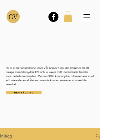
Vi är marknadsledande inom vår bransch när det kommer till att
skapa skräddarsydda CV och vi växer mitt i förändrade trender
inom arbetsmarknaden. Med en 98% kundnöjdhet tillsammans med
ett växande antal återkommande kunder levererar vi utmärkta
resultat.
BESTÄLL NU
Inlägg