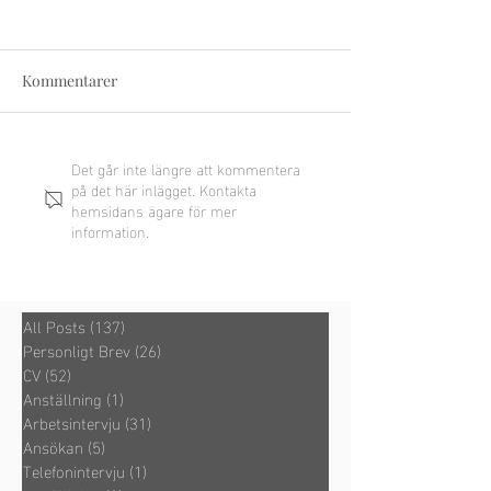
Kommentarer
Det går inte längre att kommentera
på det här inlägget. Kontakta
hemsidans ägare för mer
information.
Hur man följer upp efter en
ansökan
All Posts
(137)
137 inlägg
Personligt Brev
(26)
26 inlägg
CV
(52)
52 inlägg
Anställning
(1)
1 inlägg
Arbetsintervju
(31)
31 inlägg
Ansökan
(5)
5 inlägg
Telefonintervju
(1)
1 inlägg