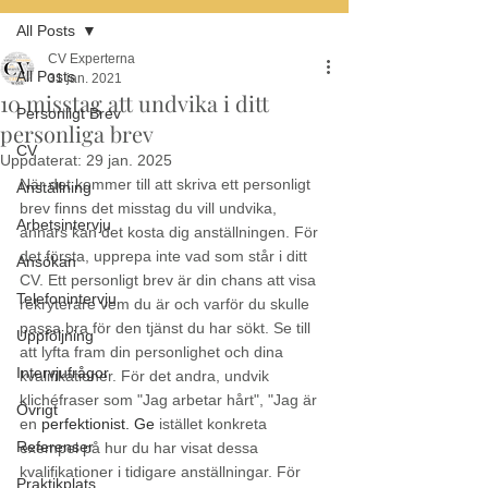
All Posts
CV Experterna
All Posts
31 jan. 2021
10 misstag att undvika i ditt
Personligt Brev
personliga brev
CV
Uppdaterat:
29 jan. 2025
När det kommer till att skriva ett personligt 
Anställning
brev finns det misstag du vill undvika, 
Arbetsintervju
annars kan det kosta dig anställningen. För 
det första, upprepa inte vad som står i ditt 
Ansökan
CV. Ett personligt brev är din chans att visa 
Telefonintervju
rekryterare vem du är och varför du skulle 
passa bra för den tjänst du har sökt. Se till 
Uppföljning
att lyfta fram din personlighet och dina 
Intervjufrågor
kvalifikationer. För det andra, undvik 
klichéfraser som "Jag arbetar hårt", "Jag är 
Övrigt
en 
perfektionist.
 Ge
istället konkreta 
Referenser
exempel på hur du har visat dessa 
kvalifikationer i tidigare anställningar. För 
Praktikplats