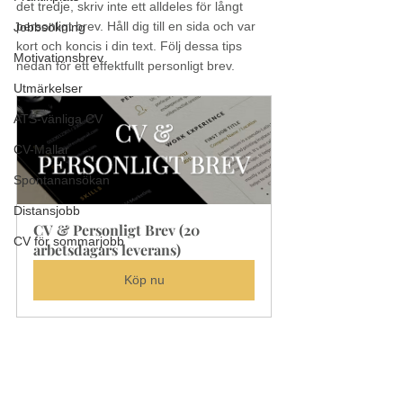
det tredje, skriv inte ett alldeles för långt 
personligt brev. Håll dig till en sida och var 
Jobbsökning
kort och koncis i din text. Följ dessa tips 
Motivationsbrev
nedan för ett effektfullt personligt brev.
Utmärkelser
ATS-vänliga CV
CV-Mallar
Spontanansökan
Distansjobb
CV & Personligt Brev (20 
CV för sommarjobb
arbetsdagars leverans)
Köp nu