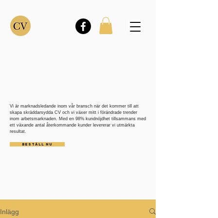
Vi är marknadsledande inom vår bransch när det kommer till att
skapa skräddarsydda CV och vi växer mitt i förändrade trender
inom arbetsmarknaden. Med en 98% kundnöjdhet tillsammans med
ett växande antal återkommande kunder levererar vi utmärkta
resultat.
BESTÄLL NU
Inlägg