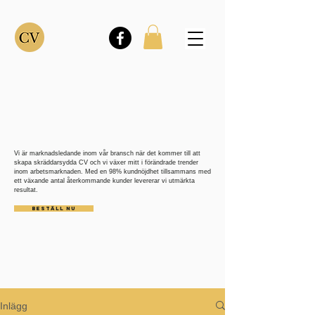
Vi är marknadsledande inom vår bransch när det kommer till att
skapa skräddarsydda CV och vi växer mitt i förändrade trender
inom arbetsmarknaden. Med en 98% kundnöjdhet tillsammans med
ett växande antal återkommande kunder levererar vi utmärkta
resultat.
BESTÄLL NU
Inlägg