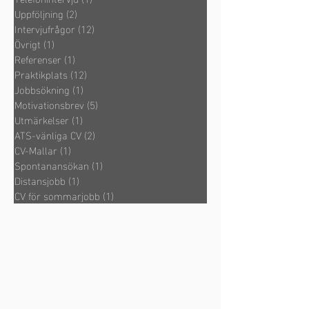
Uppföljning
(2)
2 inlägg
Intervjufrågor
(12)
12 inlägg
Övrigt
(1)
1 inlägg
Referenser
(1)
1 inlägg
Praktikplats
(12)
12 inlägg
Jobbsökning
(1)
1 inlägg
Motivationsbrev
(5)
5 inlägg
Utmärkelser
(1)
1 inlägg
ATS-vänliga CV
(2)
2 inlägg
CV-Mallar
(1)
1 inlägg
Spontanansökan
(1)
1 inlägg
Distansjobb
(1)
1 inlägg
CV för sommarjobb
(1)
1 inlägg