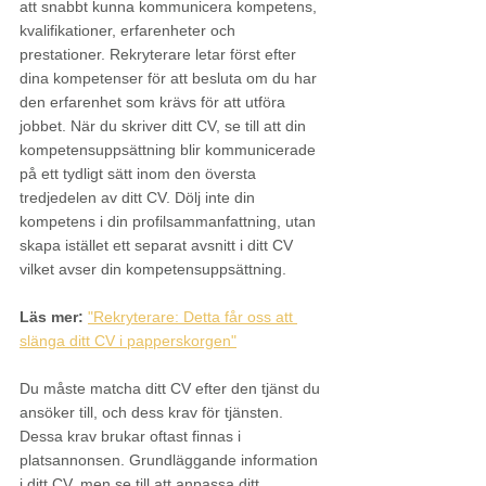
att snabbt kunna kommunicera kompetens, 
kvalifikationer, erfarenheter och 
prestationer. Rekryterare letar först efter 
dina kompetenser för att besluta om du har 
den erfarenhet som krävs för att utföra 
jobbet. När du skriver ditt CV, se till att din 
kompetensuppsättning blir kommunicerade 
på ett tydligt sätt inom den översta 
tredjedelen av ditt CV. Dölj inte din 
kompetens i din profilsammanfattning, utan 
skapa istället ett separat avsnitt i ditt CV 
vilket avser din kompetensuppsättning.
Läs mer:
"Rekryterare: Detta får oss att 
slänga ditt CV i papperskorgen"
Du måste matcha ditt CV efter den tjänst du 
ansöker till, och dess krav för tjänsten. 
Dessa krav brukar oftast finnas i 
platsannonsen. Grundläggande information 
i ditt CV, men se till att anpassa ditt 