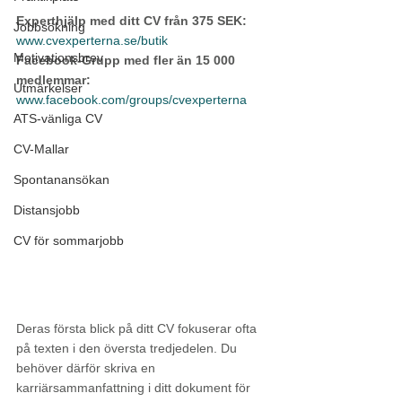
Experthjälp med ditt CV från 375 SEK:
Jobbsökning
www.cvexperterna.se/butik
Motivationsbrev
Facebook-Grupp med fler än 15 000 
medlemmar:
Utmärkelser
www.facebook.com/groups/cvexperterna
ATS-vänliga CV
CV-Mallar
Spontanansökan
Distansjobb
CV för sommarjobb
Deras första blick på ditt CV fokuserar ofta 
på texten i den översta tredjedelen. Du 
behöver därför skriva en 
karriärsammanfattning i ditt dokument för 