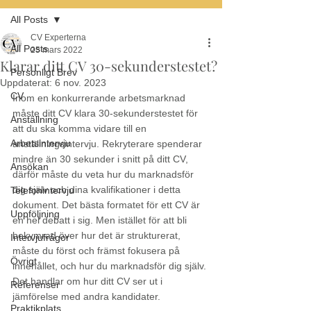
All Posts
CV Experterna
All Posts
25 mars 2022
Klarar ditt CV 30-sekunderstestet?
Personligt Brev
Uppdaterat:
6 nov. 2023
CV
Inom en konkurrerande arbetsmarknad 
måste ditt CV klara 30-sekunderstestet för 
Anställning
att du ska komma vidare till en 
Arbetsintervju
anställningsintervju. Rekryterare spenderar 
mindre än 30 sekunder i snitt på ditt CV, 
Ansökan
därför måste du veta hur du marknadsför 
dig själv och dina kvalifikationer i detta 
Telefonintervju
dokument. Det bästa formatet för ett CV är 
Uppföljning
en hel debatt i sig. Men istället för att bli 
bekymrad över hur det är strukturerat, 
Intervjufrågor
måste du först och främst fokusera på 
Övrigt
innehållet, och hur du marknadsför dig själv. 
Det handlar om hur ditt CV ser ut i 
Referenser
jämförelse med andra kandidater.
Praktikplats