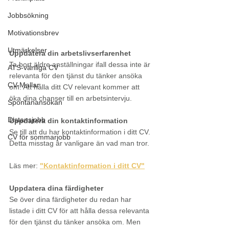
Jobbsökning
Motivationsbrev
Utmärkelser
Uppdatera din arbetslivserfarenhet
Ta bort äldre anställningar ifall dessa inte är 
ATS-vänliga CV
relevanta för den tjänst du tänker ansöka 
CV-Mallar
om. Att hålla ditt CV relevant kommer att 
öka dina chanser till en arbetsintervju.
Spontanansökan
Distansjobb
Uppdatera din kontaktinformation
Se till att du har kontaktinformation i ditt CV. 
CV för sommarjobb
Detta misstag är vanligare än vad man tror.
Läs mer: 
"Kontaktinformation i ditt CV"
Uppdatera dina färdigheter
Se över dina färdigheter du redan har 
listade i ditt CV för att hålla dessa relevanta 
för den tjänst du tänker ansöka om. Men 