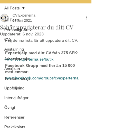
All Posts
CV Experterna
All Posts
27 juni 2021
Såhär uppdaterar du ditt CV
Personligt Brev
Uppdaterat:
6 nov. 2023
CV
Följ denna lista för att uppdatera ditt CV. 
Anställning
Experthjälp med ditt CV från 375 SEK:
Arbetsintervju
www.cvexperterna.se/butik
Facebook-Grupp med fler än 15 000 
Ansökan
medlemmar:
www.facebook.com/groups/cvexperterna
Telefonintervju
Uppföljning
Intervjufrågor
Övrigt
Referenser
Praktikplats