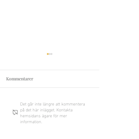
Kommentarer
Det går inte längre att kommentera
Anpassa ditt CV för olika
Varför valet av 
på det här inlägget. Kontakta
jobb i Sverige - En
avgörande 2025!
hemsidans ägare för mer
komplett guide 2026
information.