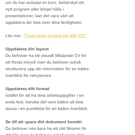
om du har avslutat en kurs, behärskat ett 
nytt program eller börjat hålla i 
presentationer, kan det vara värt att 
uppdatera din lista över dina färdigheter.
Läs mer: 
"Lista över styrkor för ditt CV" 
Uppdatera din layout
Du behöver ha ett visuellt tilltalande CV för 
ett första intryck men du behöver också 
strukturera upp din information för en bättre 
överblick för rekryterare. 
Uppdatera ditt format
Istället för att ha dina arbetsuppgifter i en 
enda text, kanske det vore bättre att lista 
dessa i en punktlista för en bättre överblick.
Se till att spara ditt dokument korrekt
Du behöver inte bara ha ett rätt filnamn för 
ditt CV, men du behöver också spara det i 