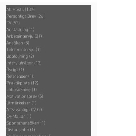
All Posts
(137)
137 inlägg
Personligt Brev
(26)
26 inlägg
CV
(52)
52 inlägg
Anställning
(1)
1 inlägg
Arbetsintervju
(31)
31 inlägg
Ansökan
(5)
5 inlägg
Telefonintervju
(1)
1 inlägg
Uppföljning
(2)
2 inlägg
Intervjufrågor
(12)
12 inlägg
Övrigt
(1)
1 inlägg
Referenser
(1)
1 inlägg
Praktikplats
(12)
12 inlägg
Jobbsökning
(1)
1 inlägg
Motivationsbrev
(5)
5 inlägg
Utmärkelser
(1)
1 inlägg
ATS-vänliga CV
(2)
2 inlägg
CV-Mallar
(1)
1 inlägg
Spontanansökan
(1)
1 inlägg
Distansjobb
(1)
1 inlägg
CV för sommarjobb
(1)
1 inlägg