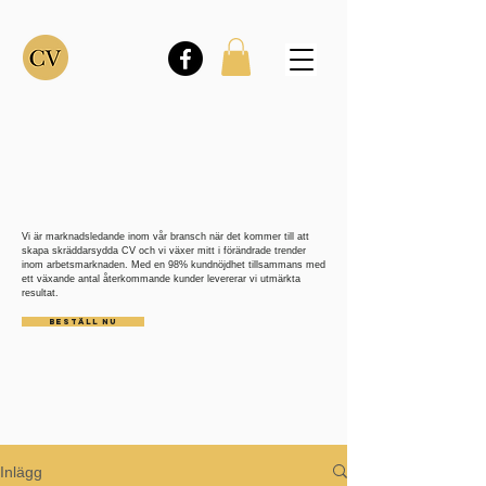
Vi är marknadsledande inom vår bransch när det kommer till att
skapa skräddarsydda CV och vi växer mitt i förändrade trender
inom arbetsmarknaden. Med en 98% kundnöjdhet tillsammans med
ett växande antal återkommande kunder levererar vi utmärkta
resultat.
BESTÄLL NU
Inlägg