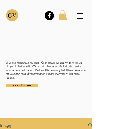
Vi är marknadsledande inom vår bransch när det kommer till att
skapa skräddarsydda CV och vi växer mitt i förändrade trender
inom arbetsmarknaden. Med en 98% kundnöjdhet tillsammans med
ett växande antal återkommande kunder levererar vi utmärkta
resultat.
BESTÄLL NU
Inlägg