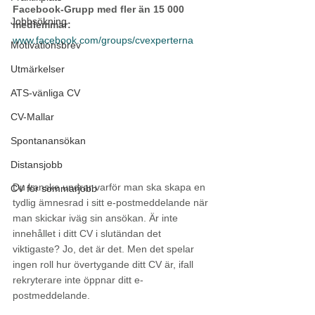
Facebook-Grupp med fler än 15 000 
Jobbsökning
medlemmar:
www.facebook.com/groups/cvexperterna
Motivationsbrev
Utmärkelser
ATS-vänliga CV
CV-Mallar
Spontanansökan
Distansjobb
Du kanske undrar varför man ska skapa en 
CV för sommarjobb
tydlig ämnesrad i sitt e-postmeddelande när 
man skickar iväg sin ansökan. Är inte 
innehållet i ditt CV i slutändan det 
viktigaste? Jo, det är det. Men det spelar 
ingen roll hur övertygande ditt CV är, ifall 
rekryterare inte öppnar ditt e-
postmeddelande. 