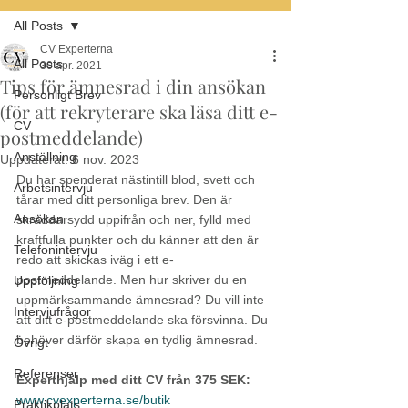
All Posts
CV Experterna
All Posts
30 apr. 2021
Tips för ämnesrad i din ansökan
Personligt Brev
(för att rekryterare ska läsa ditt e-
CV
postmeddelande)
Anställning
Uppdaterat:
6 nov. 2023
Du har spenderat nästintill blod, svett och 
Arbetsintervju
tårar med ditt personliga brev. Den är 
Ansökan
skräddarsydd uppifrån och ner, fylld med 
kraftfulla punkter och du känner att den är 
Telefonintervju
redo att skickas iväg i ett e-
postmeddelande. Men hur skriver du en 
Uppföljning
uppmärksammande ämnesrad? Du vill inte 
Intervjufrågor
att ditt e-postmeddelande ska försvinna. Du 
behöver därför skapa en tydlig ämnesrad.
Övrigt
Referenser
Experthjälp med ditt CV från 375 SEK:
www.cvexperterna.se/butik
Praktikplats