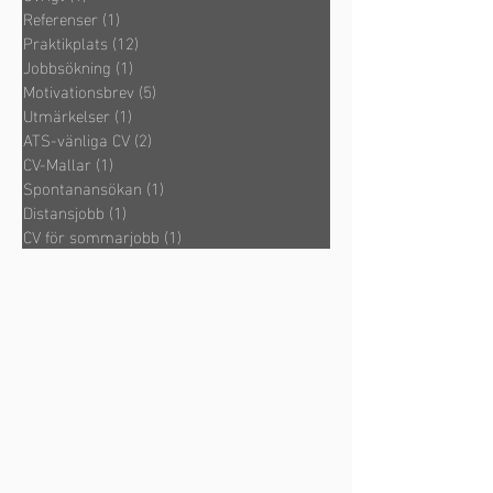
Referenser
(1)
1 inlägg
Praktikplats
(12)
12 inlägg
Jobbsökning
(1)
1 inlägg
Motivationsbrev
(5)
5 inlägg
Utmärkelser
(1)
1 inlägg
ATS-vänliga CV
(2)
2 inlägg
CV-Mallar
(1)
1 inlägg
Spontanansökan
(1)
1 inlägg
Distansjobb
(1)
1 inlägg
CV för sommarjobb
(1)
1 inlägg