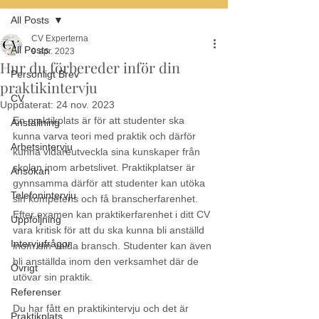
All Posts
CV Experterna
All Posts
9 apr. 2023
Hur du förbereder inför din
Personligt Brev
praktikintervju
CV
Uppdaterat:
24 nov. 2023
En praktikplats är för att studenter ska 
Anställning
kunna varva teori med praktik och därför 
Arbetsintervju
kunna vidareutveckla sina kunskaper från 
skolan inom arbetslivet. Praktikplatser är 
Ansökan
gynnsamma därför att studenter kan utöka 
Telefonintervju
sin kompetens och få branscherfarenhet. 
Efter examen kan praktikerfarenhet i ditt CV 
Uppföljning
vara kritisk för att du ska kunna bli anställd 
Intervjufrågor
inom din valda bransch. Studenter kan även 
bli anställda inom den verksamhet där de 
Övrigt
utövar sin praktik. 
Referenser
Du har fått en praktikintervju och det är 
Praktikplats