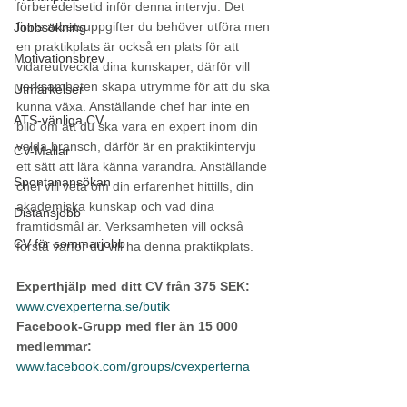
förberedelsetid inför denna intervju. Det 
finns arbetsuppgifter du behöver utföra men 
Jobbsökning
en praktikplats är också en plats för att 
Motivationsbrev
vidareutveckla dina kunskaper, därför vill 
verksamheten skapa utrymme för att du ska 
Utmärkelser
kunna växa. Anställande chef har inte en 
ATS-vänliga CV
bild om att du ska vara en expert inom din 
valda bransch, därför är en praktikintervju 
CV-Mallar
ett sätt att lära känna varandra. Anställande 
Spontanansökan
chef vill veta om din erfarenhet hittills, din 
akademiska kunskap och vad dina 
Distansjobb
framtidsmål är. Verksamheten vill också 
CV för sommarjobb
förstå varför du vill ha denna praktikplats. 
Experthjälp med ditt CV från 375 SEK:
www.cvexperterna.se/butik
Facebook-Grupp med fler än 15 000 
medlemmar:
www.facebook.com/groups/cvexperterna