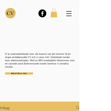
Vi är marknadsledande inom vår bransch när det kommer till att
skapa skräddarsydda CV och vi växer mitt i förändrade trender
inom arbetsmarknaden. Med en 98% kundnöjdhet tillsammans med
ett växande antal återkommande kunder levererar vi utmärkta
resultat.
BESTÄLL NU
Inlägg